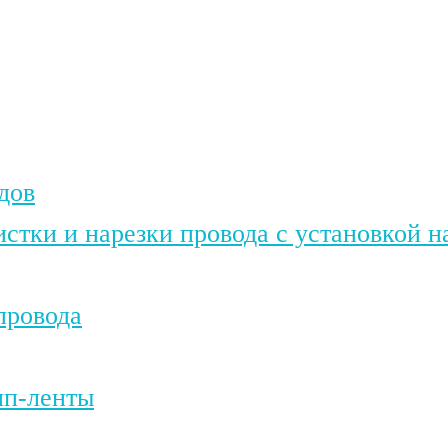
дов
истки и нарезки провода c установкой
провода
ип-ленты