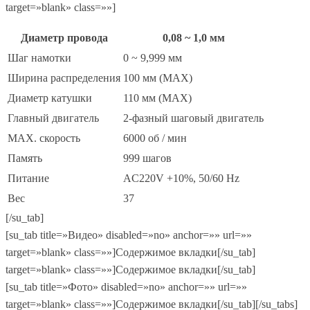
target=»blank» class=»»]
Диаметр провода
0,08 ~ 1,0 мм
Шаг намотки
0 ~ 9,999 мм
Ширина распределения
100 мм (МАХ)
Диаметр катушки
110 мм (МАХ)
Главный двигатель
2-фазный шаговый двигатель
MAX. скорость
6000 об / мин
Память
999 шагов
Питание
AC220V +10%, 50/60 Hz
Вес
37
[/su_tab]
[su_tab title=»Видео» disabled=»no» anchor=»» url=»»
target=»blank» class=»»]Содержимое вкладки[/su_tab]
target=»blank» class=»»]Содержимое вкладки[/su_tab]
[su_tab title=»Фото» disabled=»no» anchor=»» url=»»
target=»blank» class=»»]Содержимое вкладки[/su_tab][/su_tabs]