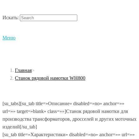
Искать:
Меню
Главная
>
Станок рядовой намотки WH800
[su_tabs][su_tab title=»Описание» disabled=»no» anchor=»»
url=»» target=»blank» class=»»]Станок рядовой намотки для
производства трансформаторов, дросселей и других моточных
изделий[/su_tab]
[su_tab title=»Характеристики» disabled=»no» anchor=»» url=»»